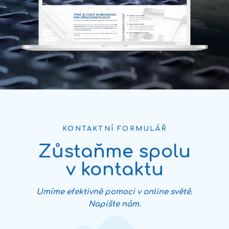
KONTAKTNÍ FORMULÁŘ
Zůstaňme spolu
v kontaktu
Umíme efektivně pomoci v online světě.
Napište nám.