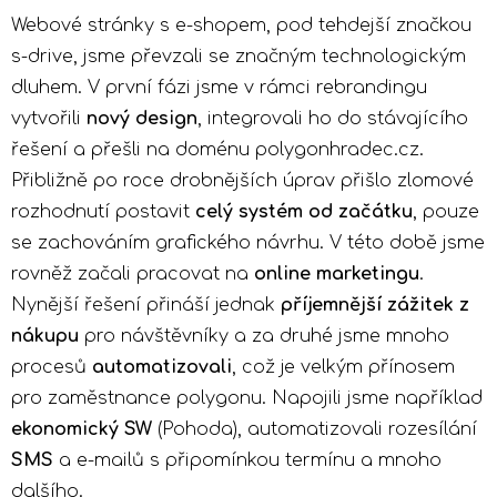
Webové stránky s e-shopem, pod tehdejší značkou
s-drive, jsme převzali se značným technologickým
dluhem. V první fázi jsme v rámci rebrandingu
vytvořili
nový design
,
integrovali ho do stávajícího
řešení a přešli na doménu polygonhradec.cz.
Přibližně po roce drobnějších úprav přišlo zlomové
rozhodnutí postavit
celý systém od začátku
, pouze
se zachováním grafického návrhu. V této době jsme
rovněž začali pracovat na
online marketingu
.
Nynější řešení přináší jednak
příjemnější zážitek z
nákupu
pro návštěvníky a za druhé jsme mnoho
procesů
automatizovali
, což je velkým přínosem
pro zaměstnance polygonu. Napojili jsme například
ekonomický SW
(Pohoda), automatizovali rozesílání
SMS
a e-mailů s připomínkou termínu a mnoho
dalšího.